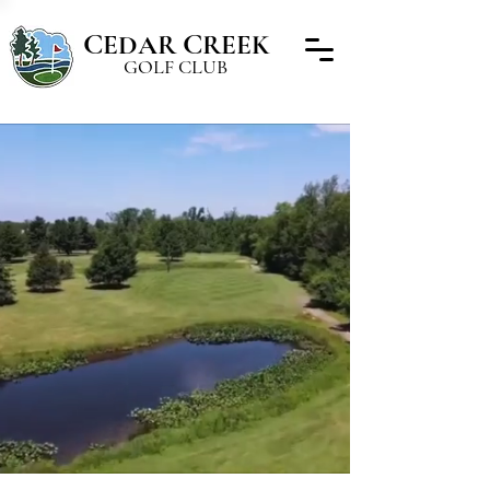
C
C
EDAR
REEK
GOLF CLUB
WELCOME TO
C
C
G
C
EDAR
REEK
OLF
LUB